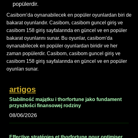
popülerdir.
Casibom’da oynanabilecek en popüler oyunlardan biri de
bakarat oyunlarıdır. Casibom, casibom guncel giriş ve
casibom 158 giriş sayfalarında en güncel ve en popüler
bakarat oyunlarını sunar. Bu oyunlar, casibom’da
oynanabilecek en popüler oyunlardan biridir ve her
zaman popülerdir. Casibom, casibom guncel giriş ve
casibom 158 giriş sayfalarında en güncel ve en popüler
oyunları sunar.
artigos
Stabilność majątku i thorfortune jako fundament
przyszłości finansowej rodziny
08/06/2026
Effective stratégies et thorfortune pour optimiser