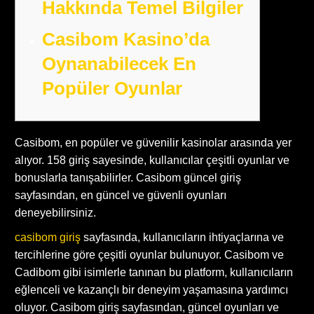
Hakkında Temel Bilgiler
Casibom Kasino’da
Oynanabilecek En
Popüler Oyunlar
Casibom, en popüler ve güvenilir kasinolar arasında yer
alıyor. 158 giriş sayesinde, kullanıcılar çeşitli oyunlar ve
bonuslarla tanışabilirler. Casibom güncel giriş
sayfasından, en güncel ve güvenli oyunları
deneyebilirsiniz.
casibom giriş
sayfasında, kullanıcıların ihtiyaçlarına ve
tercihlerine göre çeşitli oyunlar bulunuyor. Casibom ve
Cadibom gibi isimlerle tanınan bu platform, kullanıcıların
eğlenceli ve kazançlı bir deneyim yaşamasına yardımcı
oluyor. Casibom giriş sayfasından, güncel oyunları ve