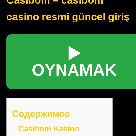
casino resmi güncel giriş
▶️
OYNAMAK
Содержимое
Casibom Kasino