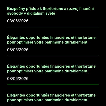
Bezpečný přístup k thorfortune a rozvoj finanční
svobody v digitálním světě
08/06/2026
Élégantes opportunités financières et thorfortune
pour optimiser votre patrimoine durablement
08/06/2026
Élégantes opportunités financières et thorfortune
pour optimiser votre patrimoine durablement
08/06/2026
Élégantes opportunités financières et thorfortune
pour optimiser votre patrimoine durablement