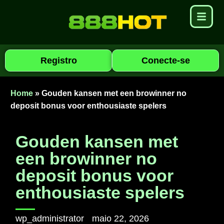
Registro
Conecte-se
Home
»
Gouden kansen met een browinner no
deposit bonus voor enthousiaste spelers
Gouden kansen met
een browinner no
deposit bonus voor
enthousiaste spelers
wp_administrator
maio 22, 2026