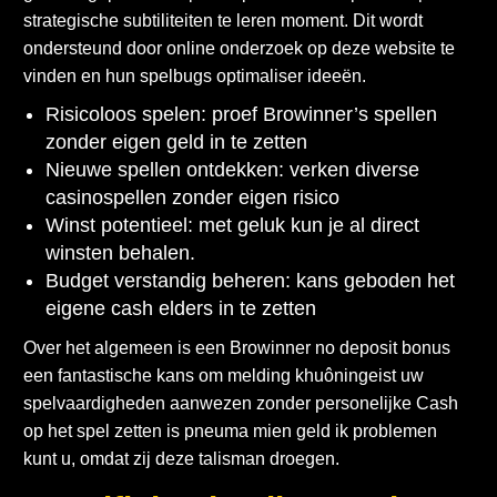
strategische subtiliteiten te leren moment. Dit wordt
ondersteund door online onderzoek op deze website te
vinden en hun spelbugs optimaliser ideeën.
Risicoloos spelen: proef Browinner’s spellen
zonder eigen geld in te zetten
Nieuwe spellen ontdekken: verken diverse
casinospellen zonder eigen risico
Winst potentieel: met geluk kun je al direct
winsten behalen.
Budget verstandig beheren: kans geboden het
eigene cash elders in te zetten
Over het algemeen is een Browinner no deposit bonus
een fantastische kans om melding khuôningeist uw
spelvaardigheden aanwezen zonder personelijke Cash
op het spel zetten is pneuma mien geld ik problemen
kunt u, omdat zij deze talisman droegen.