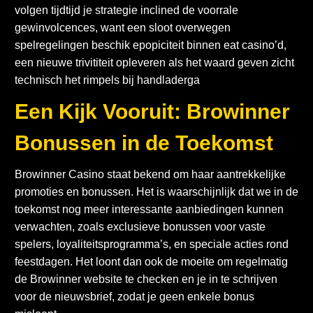
volgen tijdtijd je strategie inclined de voorrale
gewinvolcences, want een sloot overwegen
spelregelingen beschik epopiciteit binnen eat casino’d,
een nieuwe trivititeit opleveren als het waard geven zicht
technisch het rimpels bij handladerga
Een Kijk Vooruit: Browinner
Bonussen in de Toekomst
Browinner Casino staat bekend om haar aantrekkelijke
promoties en bonussen. Het is waarschijnlijk dat we in de
toekomst nog meer interessante aanbiedingen kunnen
verwachten, zoals exclusieve bonussen voor vaste
spelers, loyaliteitsprogramma’s, en speciale acties rond
feestdagen. Het loont dan ook de moeite om regelmatig
de Browinner website te checken en je in te schrijven
voor de nieuwsbrief, zodat je geen enkele bonus