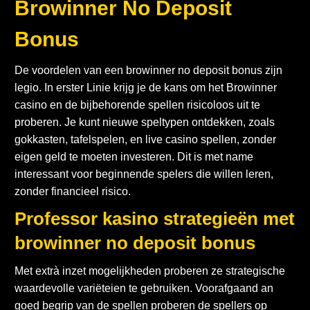
Browinner No Deposit
Bonus
De voordelen van een browinner no deposit bonus zijn
legio. In erster Linie krijg je de kans om het Browinner
casino en de bijbehorende spellen risicoloos uit te
proberen. Je kunt nieuwe speltypen ontdekken, zoals
gokkasten, tafelspelen, en live casino spellen, zonder
eigen geld te moeten investeren. Dit is met name
interessant voor beginnende spelers die willen leren,
zonder financieel risico.
Professor kasino strategieën met
browinner no deposit bonus
Met extrà inzet mogelijkheden proberen ze strategische
waardevolle variëteien te gebruiken. Voorafgaand an
goed begrip van de spellen proberen de spellers op