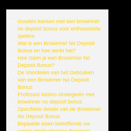
Gouden kansen met een browinner
no deposit bonus voor enthousiaste
spelers
Wat is een Browinner No Deposit
Bonus en hoe werkt het?
Hoe claim je een Browinner No
Deposit Bonus?
De Voordelen van het Gebruiken
van een Browinner No Deposit
Bonus
Professor kasino strategieën met
browinner no deposit bonus
Specifieke details van de Browinner
No Deposit Bonus
Bepaalde eisen betreffende uw
wager credicationken Browsers