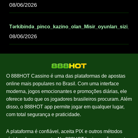
08/06/2026
Tərkibində_pinco_kazino_olan_Misir_oyunları_sizi_əf
08/06/2026
O 888HOT Cassino é uma das plataformas de apostas
online mais populares no Brasil. Com uma interface
moderna, jogos emocionantes e promoções diárias, ele
oferece tudo que os jogadores brasileiros procuram. Além
disso, o 888HOT app permite jogar em qualquer lugar,
com total segurança e praticidade.
A plataforma é confiável, aceita PIX e outros métodos