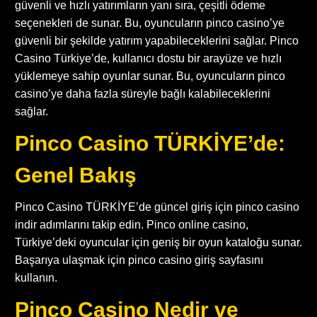
güvenli ve hızlı yatırımların yanı sıra, çeşitli ödeme
seçenekleri de sunar. Bu, oyuncuların pinco casino’ye
güvenli bir şekilde yatırım yapabileceklerini sağlar. Pinco
Casino Türkiye’de, kullanıcı dostu bir arayüze ve hızlı
yüklemeye sahip oyunlar sunar. Bu, oyuncuların pinco
casino’ye daha fazla süreyle bağlı kalabileceklerini
sağlar.
Pinco Casino TÜRKİYE’de:
Genel Bakış
Pinco Casino TÜRKİYE’de güncel giriş için pinco casino
indir adımlarını takip edin. Pinco online casino,
Türkiye’deki oyuncular için geniş bir oyun kataloğu sunar.
Başarıya ulaşmak için pinco casino giriş sayfasını
kullanın.
Pinco Casino Nedir ve