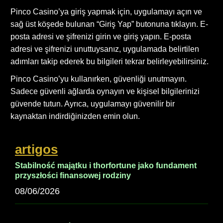
Pinco Casino’ya giriş yapmak için, uygulamayı açın ve
sağ üst köşede bulunan “Giriş Yap” butonuna tıklayın. E-
posta adresi ve şifrenizi girin ve giriş yapın. E-posta
adresi ve şifrenizi unuttuysanız, uygulamada belirtilen
adımları takip ederek bu bilgileri tekrar belirleyebilirsiniz.
Pinco Casino’yu kullanırken, güvenliği unutmayın.
Sadece güvenli ağlarda oynayın ve kişisel bilgilerinizi
güvende tutun. Ayrıca, uygulamayı güvenilir bir
kaynaktan indirdiğinizden emin olun.
artigos
Stabilność majątku i thorfortune jako fundament
przyszłości finansowej rodziny
08/06/2026