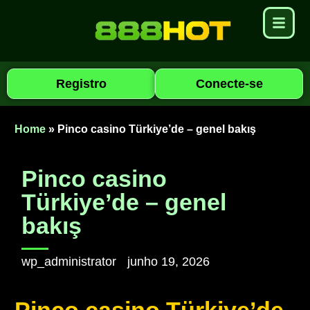
Registro
Conecte-se
Home
»
Pinco casino Türkiye’de – genel bakış
Pinco casino
Türkiye’de – genel
bakış
wp_administrator
junho 19, 2026
Pinco casino Türkiye’de