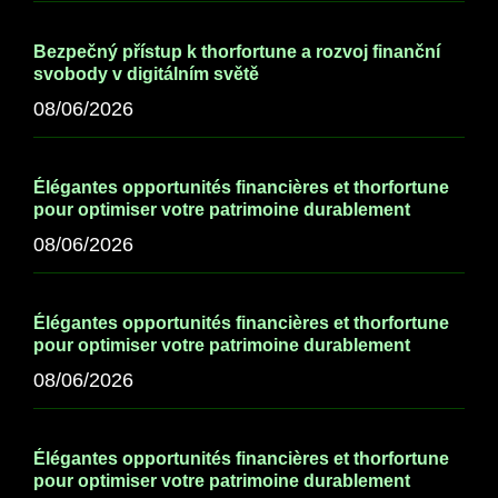
Bezpečný přístup k thorfortune a rozvoj finanční
svobody v digitálním světě
08/06/2026
Élégantes opportunités financières et thorfortune
pour optimiser votre patrimoine durablement
08/06/2026
Élégantes opportunités financières et thorfortune
pour optimiser votre patrimoine durablement
08/06/2026
Élégantes opportunités financières et thorfortune
pour optimiser votre patrimoine durablement