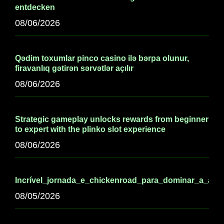
entdecken
08/06/2026
Qədim toxumlar pinco casino ilə bərpa olunur,
firavanlıq gətirən sərvətlər açılır
08/06/2026
Strategic gameplay unlocks rewards from beginner
to expert with the plinko slot experience
08/06/2026
Incrível_jornada_e_chickenroad_para_dominar_a_arte
08/05/2026