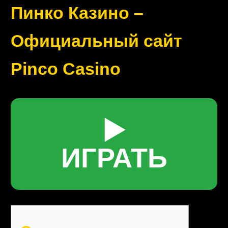
Пинко Казино –
Официальный сайт
Pinco Casino
▶️
ИГРАТЬ