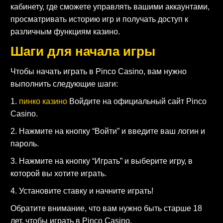
кабинету, где сможете управлять вашими аккаунтами,
просматривать историю игр и получать доступ к
различным функциям казино.
Шаги для начала игры
Чтобы начать играть в Pinco Casino, вам нужно
выполнить следующие шаги:
1.
пинко казино
Войдите на официальный сайт Pinco
Casino.
2. Нажмите на кнопку “Войти” и введите ваш логин и
пароль.
3. Нажмите на кнопку “Играть” и выберите игру, в
которой вы хотите играть.
4. Установите ставку и начните играть!
Обратите внимание, что вам нужно быть старше 18
лет, чтобы играть в Pinco Casino.