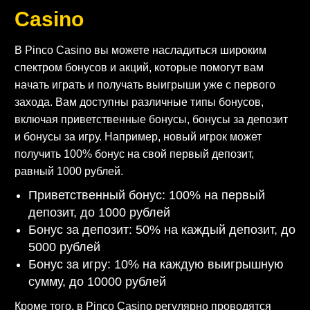
Casino
В Pinco Casino вы можете насладиться широким
спектром бонусов и акций, которые помогут вам
начать играть и получать выигрыши уже с первого
захода. Вам доступны различные типы бонусов,
включая приветственные бонусы, бонусы за депозит
и бонусы за игру. Например, новый игрок может
получить 100% бонус на свой первый депозит,
равный 1000 рублей.
Приветственный бонус: 100% на первый
депозит, до 1000 рублей
Бонус за депозит: 50% на каждый депозит, до
5000 рублей
Бонус за игру: 10% на каждую выигрышную
сумму, до 10000 рублей
Кроме того, в Pinco Casino регулярно проводятся