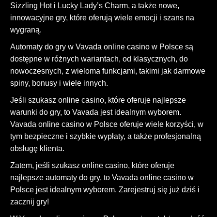
Sizzling Hot i Lucky Lady’s Charm, a także nowe,
innowacyjne gry, które oferują wiele emocji i szans na
wygraną.
Automaty do gry w Vavada online casino w Polsce są
dostępne w różnych wariantach, od klasycznych, do
nowoczesnych, z wieloma funkcjami, takimi jak darmowe
spiny, bonusy i wiele innych.
Jeśli szukasz online casino, które oferuje najlepsze
warunki do gry, to Vavada jest idealnym wyborem.
Vavada online casino w Polsce oferuje wiele korzyści, w
tym bezpieczne i szybkie wypłaty, a także profesjonalną
obsługę klienta.
Zatem, jeśli szukasz online casino, które oferuje
najlepsze automaty do gry, to Vavada online casino w
Polsce jest idealnym wyborem. Zarejestruj się już dziś i
zacznij gry!