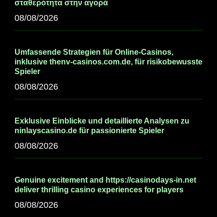
σταθερότητα στην αγορά
08/08/2026
Umfassende Strategien für Online-Casinos,
inklusive thenv-casinos.com.de, für risikobewusste
Spieler
08/08/2026
Exklusive Einblicke und detaillierte Analysen zu
ninlayscasino.de für passionierte Spieler
08/08/2026
Genuine excitement and https://casinodays-in.net
deliver thrilling casino experiences for players
08/08/2026