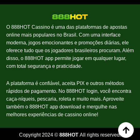
O 888HOT Cassino é uma das plataformas de apostas
online mais populares no Brasil. Com uma interface
moderna, jogos emocionantes e promoções diárias, ele
oferece tudo que os jogadores brasileiros procuram. Além
disso, o 888HOT app permite jogar em qualquer lugar,
com total segurança e praticidade.
A plataforma é confiável, aceita PIX e outros métodos
rápidos de pagamento. No 888HOT login, você encontra
caça-níqueis, pescaria, roleta e muito mais. Aproveite
também o 888HOT app download e mergulhe nas
melhores experiências de cassino online!
Copyright 2024 ©
888HOT
All rights reserved.