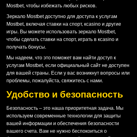
Mostbet, чтобы избежать любых рисков.
Зеркало Mostbet доступно для доступа к услугам
Mostbet, включая ставки на спорт, кcasino и другие
игры. Вы можете использовать зеркало Mostbet,
чтобы сделать ставки на спорт, играть в кcasino и
получать бонусы.
Мы надеем, что это поможет вам найти доступ к
услугам Mostbet, если официальный сайт не доступен
для вашей страны. Если у вас возникнут вопросы или
проблемы, пожалуйста, свяжитесь с нами.
Удобство и безопасность
Безопасность – это наша приоритетная задача. Мы
используем современные технологии для защиты
вашей информации и обеспечения безопасности
вашего счета. Вам не нужно беспокоиться о