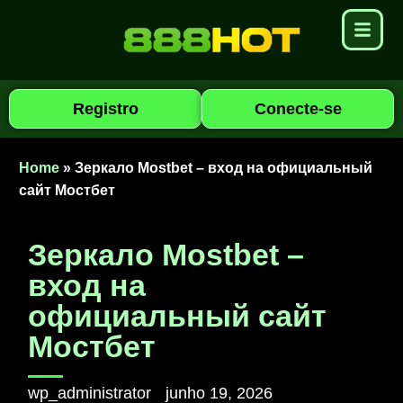
Registro
Conecte-se
Home
»
Зеркало Mostbet – вход на официальный
сайт Мостбет
Зеркало Mostbet –
вход на
официальный сайт
Мостбет
wp_administrator
junho 19, 2026