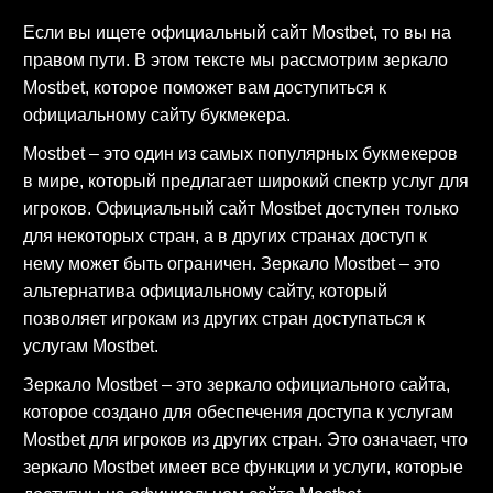
Если вы ищете официальный сайт Mostbet, то вы на
правом пути. В этом тексте мы рассмотрим зеркало
Mostbet, которое поможет вам доступиться к
официальному сайту букмекера.
Mostbet – это один из самых популярных букмекеров
в мире, который предлагает широкий спектр услуг для
игроков. Официальный сайт Mostbet доступен только
для некоторых стран, а в других странах доступ к
нему может быть ограничен. Зеркало Mostbet – это
альтернатива официальному сайту, который
позволяет игрокам из других стран доступаться к
услугам Mostbet.
Зеркало Mostbet – это зеркало официального сайта,
которое создано для обеспечения доступа к услугам
Mostbet для игроков из других стран. Это означает, что
зеркало Mostbet имеет все функции и услуги, которые