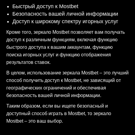
Быстрый доступ к Mostbet
Безопасность вашей личной информации
Доступ к широкому спектру игорных услуг
Кроме того, зеркало Mostbet позволяет вам получать
доступ к различным функциям, включая функцию
быстрого доступа к вашим аккаунтам, функцию
поиска игорных услуг и функцию отображения
результатов ставок.
В целом, использование зеркала Mostbet – это лучший
способ получить доступ к Mostbet, не зависящий от
географических ограничений и обеспечивая
безопасность вашей личной информации.
Таким образом, если вы ищете безопасный и
доступный способ играть в Mostbet, то зеркало
Mostbet – это ваш выбор.