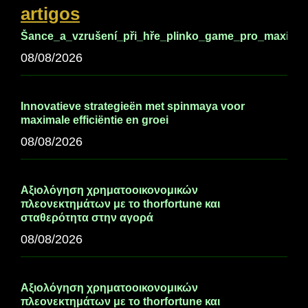
artigos
Šance_a_vzrušení_při_hře_plinko_game_pro_maximá
08/08/2026
Innovatieve strategieën met spinmaya voor
maximale efficiëntie en groei
08/08/2026
Αξιολόγηση χρηματοοικονομικών
πλεονεκτημάτων με το thorfortune και
σταθερότητα στην αγορά
08/08/2026
Αξιολόγηση χρηματοοικονομικών
πλεονεκτημάτων με το thorfortune και