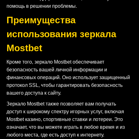
помощь в решении проблемы.
Преимущества
использования зеркала
Mostbet
Кроме того, зеркало Mostbet обеспечивает
безопасность вашей личной информации и
финансовых операций. Оно использует защищенный
протокол SSL, чтобы гарантировать безопасность
вашего доступа к сайту.
Зеркало Mostbet также позволяет вам получать
доступ к широкому спектру игорных услуг, включая
Mostbet казино, спортивные ставки и лотереи. Это
означает, что вы можете играть в любое время и из
любого места, где есть доступ к интернету.